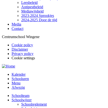
Leesbeleid
Antipestbeleid
Mediawijsheid
2023-2024 Sprookjes
2024-2025 Door de tijd
Media
Contact
Centrumschool Wingene
Cookie policy
Disclaimer
Footer
Privacy policy
menu
Cookie settings
Kalender
Schooluren
Knoppen
Menu
menu
Afwezig
Schoolteam
Schoolwijzer
Main
Schoolreglement
navigation