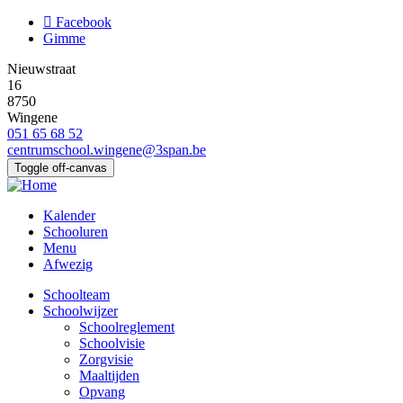
Overslaan
Facebook
en
Gimme
naar
Nieuwstraat
de
16
inhoud
8750
gaan
Wingene
051 65 68 52
centrumschool.wingene@3span.be
Toggle off-canvas
Kalender
Schooluren
Menu
Afwezig
Schoolteam
Schoolwijzer
Main
Schoolreglement
navigation
Schoolvisie
Zorgvisie
Maaltijden
Opvang