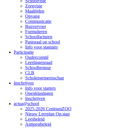
Schoolvisie
Zorgvisie
(off-
Maaltijden
canvas)
Opvang
Communicatie
Busvervoer
Formulieren
Schoolfacturen
Pastoraal op school
Info voor stagiairs
Participatie
Oudercomité
Leerlingenraad
Schoolbestuur
CLB
Scholengemeenschap
Inschrijven
Info voor starters
Openklasdagen
Inschrijven
actua@school
2025-2026 CentrumZOO
Nieuw Leerplan Op.stap
Leesbeleid
Antipestbeleid