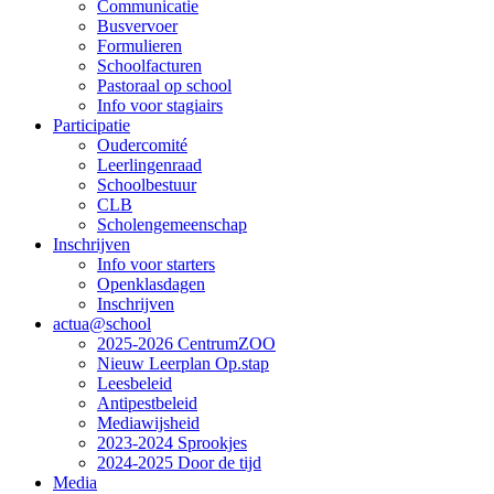
Communicatie
Busvervoer
Formulieren
Schoolfacturen
Pastoraal op school
Info voor stagiairs
Participatie
Oudercomité
Leerlingenraad
Schoolbestuur
CLB
Scholengemeenschap
Inschrijven
Info voor starters
Openklasdagen
Inschrijven
actua@school
2025-2026 CentrumZOO
Nieuw Leerplan Op.stap
Leesbeleid
Antipestbeleid
Mediawijsheid
2023-2024 Sprookjes
2024-2025 Door de tijd
Media