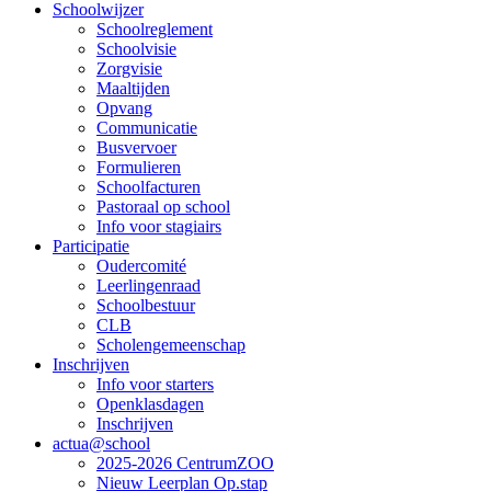
Schoolwijzer
Hoofdnavigatie
Schoolreglement
Schoolvisie
Zorgvisie
Maaltijden
Opvang
Communicatie
Busvervoer
Formulieren
Schoolfacturen
Pastoraal op school
Info voor stagiairs
Participatie
Oudercomité
Leerlingenraad
Schoolbestuur
CLB
Scholengemeenschap
Inschrijven
Info voor starters
Openklasdagen
Inschrijven
actua@school
2025-2026 CentrumZOO
Nieuw Leerplan Op.stap