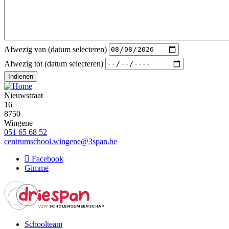
Afwezig
Afwezig van (datum selecteren)
van
Afwezig
Afwezig tot (datum selecteren)
(datum
tot
selecteren):
(datum
Datum
selecteren):
Nieuwstraat
Datum
16
8750
Wingene
051 65 68 52
centrumschool.wingene@3span.be
Facebook
Gimme
Schoolteam