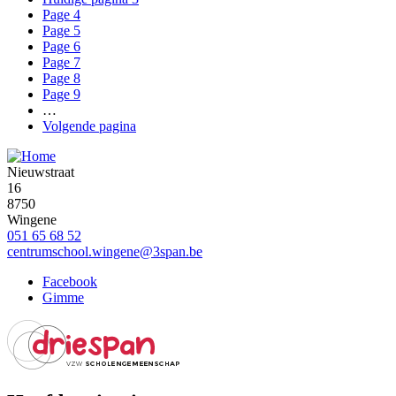
Page
4
Page
5
Page
6
Page
7
Page
8
Page
9
…
Volgende pagina
Nieuwstraat
16
8750
Wingene
051 65 68 52
centrumschool.wingene@3span.be
Facebook
Gimme