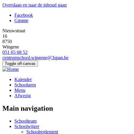
Overslaan en naar de inhoud gaan
Facebook
Gimme
Nieuwstraat
16
8750
Wingene
051 65 68 52
centrumschool.wingene@3span.be
Toggle off-canvas
Kalender
Schooluren
Menu
Afwezig
Main navigation
Schoolteam
Schoolwijzer
Schoolreglement