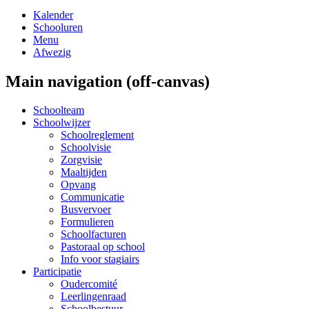
Kalender
Schooluren
Menu
Afwezig
Main navigation (off-canvas)
Schoolteam
Schoolwijzer
Schoolreglement
Schoolvisie
Zorgvisie
Maaltijden
Opvang
Communicatie
Busvervoer
Formulieren
Schoolfacturen
Pastoraal op school
Info voor stagiairs
Participatie
Oudercomité
Leerlingenraad
Schoolbestuur