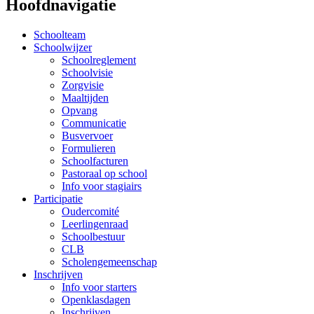
Hoofdnavigatie
Schoolteam
Schoolwijzer
Schoolreglement
Schoolvisie
Zorgvisie
Maaltijden
Opvang
Communicatie
Busvervoer
Formulieren
Schoolfacturen
Pastoraal op school
Info voor stagiairs
Participatie
Oudercomité
Leerlingenraad
Schoolbestuur
CLB
Scholengemeenschap
Inschrijven
Info voor starters
Openklasdagen
Inschrijven