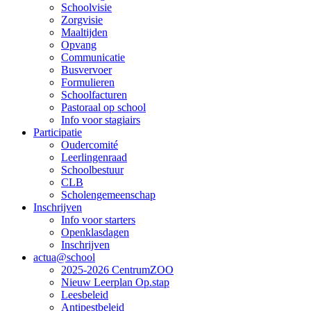
Schoolvisie
Zorgvisie
Maaltijden
Opvang
Communicatie
Busvervoer
Formulieren
Schoolfacturen
Pastoraal op school
Info voor stagiairs
Participatie
Oudercomité
Leerlingenraad
Schoolbestuur
CLB
Scholengemeenschap
Inschrijven
Info voor starters
Openklasdagen
Inschrijven
actua@school
2025-2026 CentrumZOO
Nieuw Leerplan Op.stap
Leesbeleid
Antipestbeleid